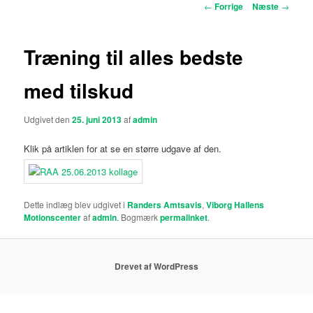
Indlægsnavigation
←
Forrige
Næste
→
Træning til alles bedste
med tilskud
Udgivet den
25. juni 2013
af
admin
Klik på artiklen for at se en større udgave af den.
Dette indlæg blev udgivet i
Randers Amtsavis
,
Viborg Hallens
Motionscenter
af
admin
. Bogmærk
permalinket
.
Drevet af WordPress