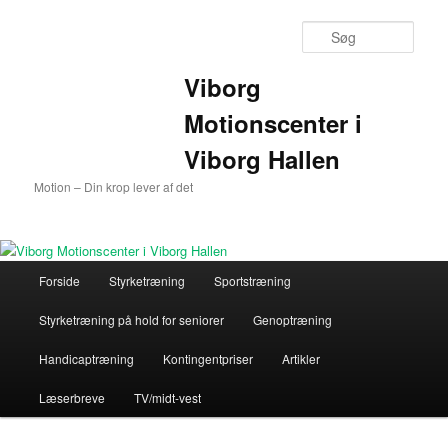
Søg
Viborg
Motionscenter i
Viborg Hallen
Motion – Din krop lever af det
Hovedmenu
Forside
Styrketræning
Sportstræning
Fortsæt
Styrketræning på hold for seniorer
Genoptræning
til
Handicaptræning
Kontingentpriser
Artikler
primært
Læserbreve
TV/midt-vest
indhold