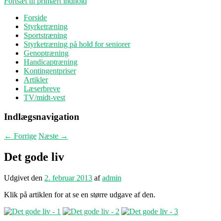
Fortsæt til primært indhold
Forside
Styrketræning
Sportstræning
Styrketræning på hold for seniorer
Genoptræning
Handicaptræning
Kontingentpriser
Artikler
Læserbreve
TV/midt-vest
Indlægsnavigation
←
Forrige
Næste
→
Det gode liv
Udgivet den
2. februar 2013
af
admin
Klik på artiklen for at se en større udgave af den.