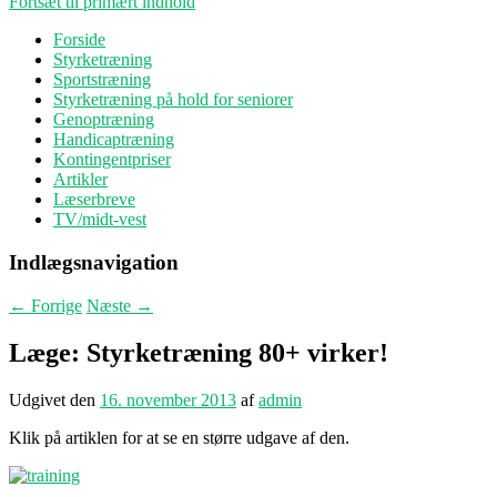
Fortsæt til primært indhold
Forside
Styrketræning
Sportstræning
Styrketræning på hold for seniorer
Genoptræning
Handicaptræning
Kontingentpriser
Artikler
Læserbreve
TV/midt-vest
Indlægsnavigation
←
Forrige
Næste
→
Læge: Styrketræning 80+ virker!
Udgivet den
16. november 2013
af
admin
Klik på artiklen for at se en større udgave af den.