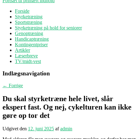
Fortsæt til primært indhold
Forside
Styrketræning
Sportstræning
Styrketræning på hold for seniorer
Genoptræning
Handicaptræning
Kontingentpriser
Artikler
Læserbreve
TV/midt-vest
Indlægsnavigation
←
Forrige
Du skal styrketræne hele livet, slår
ekspert fast. Og nej, cykelturen kan ikke
gøre op tor det
Udgivet den
12. juni 2025
af
admin